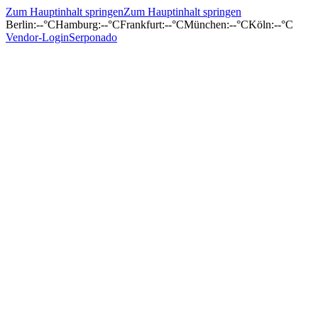
Zum Hauptinhalt springen
Zum Hauptinhalt springen
Berlin
:
--°C
Hamburg
:
--°C
Frankfurt
:
--°C
München
:
--°C
Köln
:
--°C
Vendor-Login
Serponado