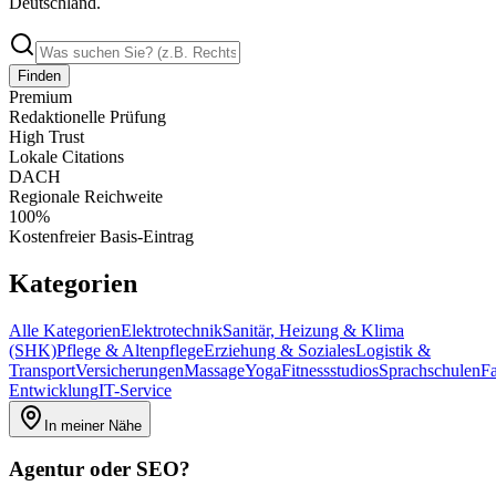
Deutschland.
Finden
Premium
Redaktionelle Prüfung
High Trust
Lokale Citations
DACH
Regionale Reichweite
100%
Kostenfreier Basis-Eintrag
Kategorien
Alle Kategorien
Elektrotechnik
Sanitär, Heizung & Klima
(SHK)
Pflege & Altenpflege
Erziehung & Soziales
Logistik &
Transport
Versicherungen
Massage
Yoga
Fitnessstudios
Sprachschulen
Fa
Entwicklung
IT-Service
In meiner Nähe
Agentur oder SEO?