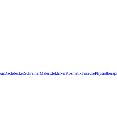
eur
Dachdecker
Schreiner
Maler
Elektriker
Kosmetik
Friseure
Physiotherap