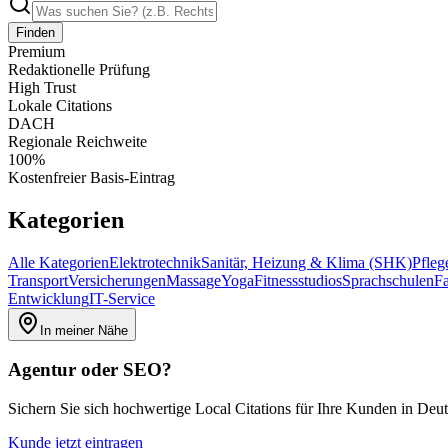
Finden
Premium
Redaktionelle Prüfung
High Trust
Lokale Citations
DACH
Regionale Reichweite
100%
Kostenfreier Basis-Eintrag
Kategorien
Alle Kategorien
Elektrotechnik
Sanitär, Heizung & Klima (SHK)
Pfleg
Transport
Versicherungen
Massage
Yoga
Fitnessstudios
Sprachschulen
Fa
Entwicklung
IT-Service
In meiner Nähe
Agentur oder SEO?
Sichern Sie sich hochwertige Local Citations für Ihre Kunden in Deu
Kunde jetzt eintragen