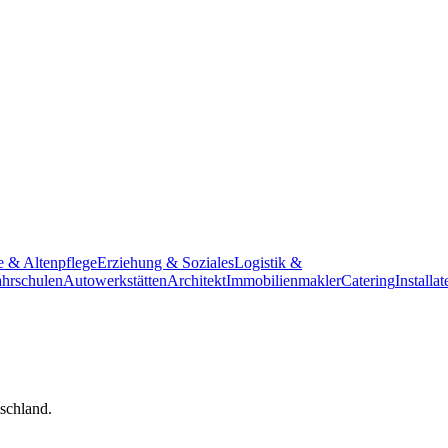
e & Altenpflege
Erziehung & Soziales
Logistik &
hrschulen
Autowerkstätten
Architekt
Immobilienmakler
Catering
Installat
tschland.