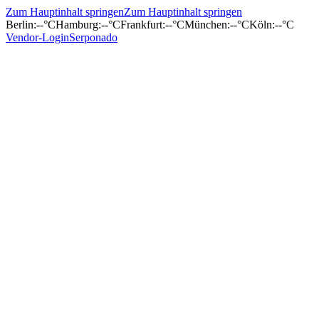
Zum Hauptinhalt springen
Zum Hauptinhalt springen
Berlin
:
--°C
Hamburg
:
--°C
Frankfurt
:
--°C
München
:
--°C
Köln
:
--°C
Vendor-Login
Serponado