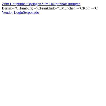
Zum Hauptinhalt springen
Zum Hauptinhalt springen
Berlin
:
--°C
Hamburg
:
--°C
Frankfurt
:
--°C
München
:
--°C
Köln
:
--°C
Vendor-Login
Serponado