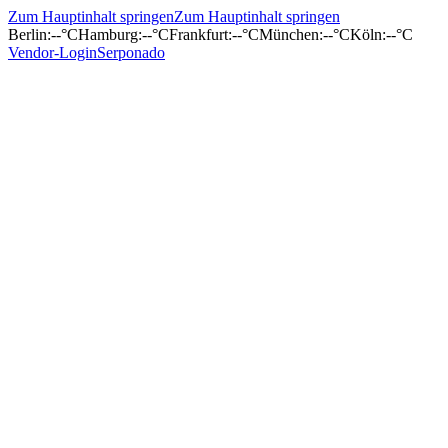
Zum Hauptinhalt springen
Zum Hauptinhalt springen
Berlin
:
--°C
Hamburg
:
--°C
Frankfurt
:
--°C
München
:
--°C
Köln
:
--°C
Vendor-Login
Serponado