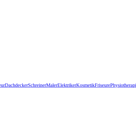
eur
Dachdecker
Schreiner
Maler
Elektriker
Kosmetik
Friseure
Physiotherap