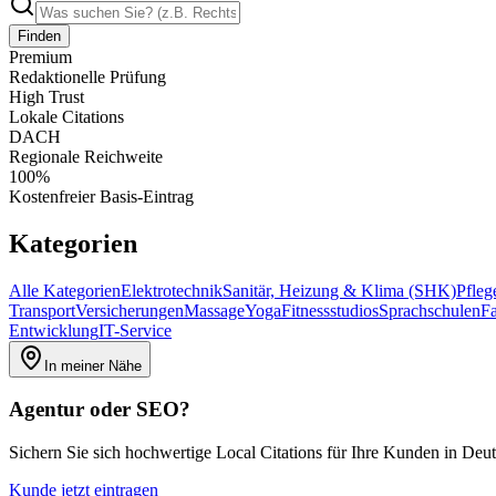
Finden
Premium
Redaktionelle Prüfung
High Trust
Lokale Citations
DACH
Regionale Reichweite
100%
Kostenfreier Basis-Eintrag
Kategorien
Alle Kategorien
Elektrotechnik
Sanitär, Heizung & Klima (SHK)
Pfleg
Transport
Versicherungen
Massage
Yoga
Fitnessstudios
Sprachschulen
Fa
Entwicklung
IT-Service
In meiner Nähe
Agentur oder SEO?
Sichern Sie sich hochwertige Local Citations für Ihre Kunden in Deu
Kunde jetzt eintragen