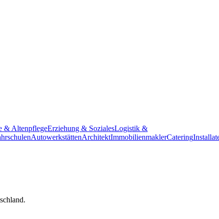
e & Altenpflege
Erziehung & Soziales
Logistik &
hrschulen
Autowerkstätten
Architekt
Immobilienmakler
Catering
Installat
tschland.