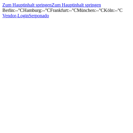
Zum Hauptinhalt springen
Zum Hauptinhalt springen
Berlin
:
--°C
Hamburg
:
--°C
Frankfurt
:
--°C
München
:
--°C
Köln
:
--°C
Vendor-Login
Serponado