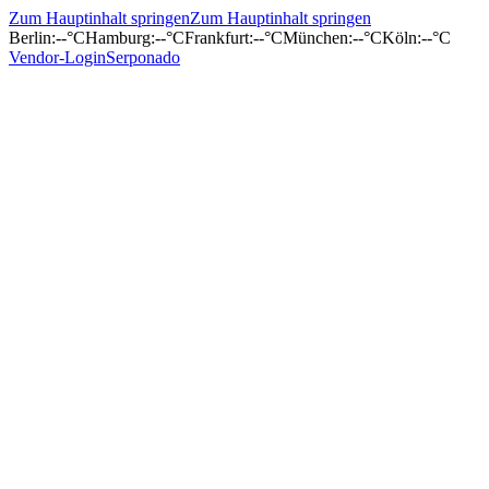
Zum Hauptinhalt springen
Zum Hauptinhalt springen
Berlin
:
--°C
Hamburg
:
--°C
Frankfurt
:
--°C
München
:
--°C
Köln
:
--°C
Vendor-Login
Serponado