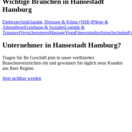
Wichtige Branchen in
Hansestadt
Hamburg
Elektrotechnik
Sanitär, Heizung & Klima (SHK)
Pflege &
Altenpflege
Erziehung & Soziales
Logistik &
Transport
Versicherungen
Massage
Yoga
Fitnessstudios
Sprachschulen
Fa
Unternehmer in
Hansestadt Hamburg
?
Tragen Sie Ihr Geschäft jetzt in unser verifiziertes
Branchenverzeichnis ein und gewinnen Sie täglich neue Kunden
aus Ihrer Region.
Jetzt sichtbar werden