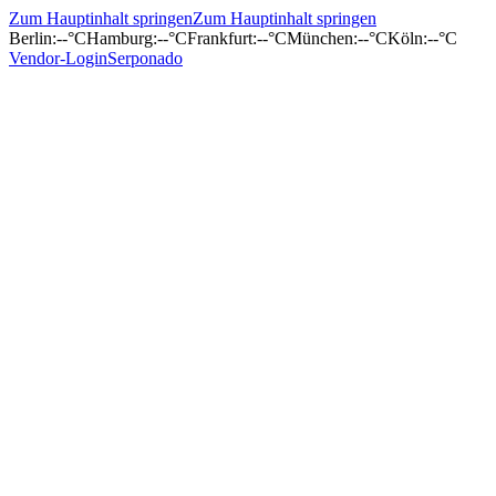
Zum Hauptinhalt springen
Zum Hauptinhalt springen
Berlin
:
--°C
Hamburg
:
--°C
Frankfurt
:
--°C
München
:
--°C
Köln
:
--°C
Vendor-Login
Serponado