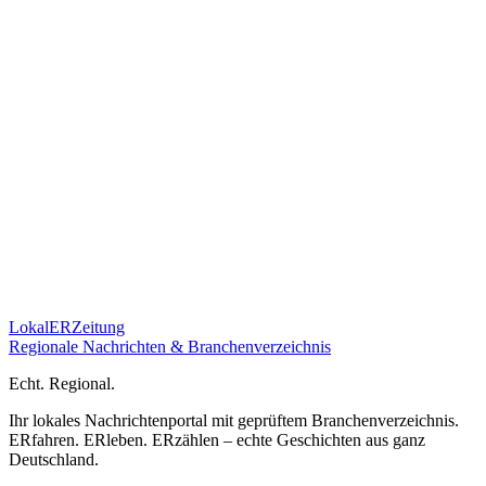
Lokal
ER
Zeitung
Regionale Nachrichten & Branchenverzeichnis
E
cht.
R
egional.
Ihr lokales Nachrichtenportal mit geprüftem Branchenverzeichnis.
ERfahren. ERleben. ERzählen – echte Geschichten aus ganz
Deutschland.