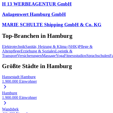
H 13 WERBEAGENTUR GmbH
Anlagenwert Hamburg GmbH
MARIE SCHULTE Shipping GmbH & Co. KG
Top-Branchen in
Hamburg
Elektrotechnik
Sanitär, Heizung & Klima (SHK)
Pflege &
Altenpflege
Erziehung & Soziales
Logistik &
Transport
Versicherungen
Massage
Yoga
Fitnessstudios
Sprachschulen
Fa
Größte Städte in
Hamburg
Hansestadt Hamburg
1.900.000
Einwohner
Hamburg
1.900.000
Einwohner
Wandsbek