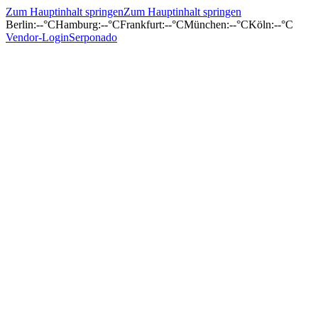
Zum Hauptinhalt springen
Zum Hauptinhalt springen
Berlin
:
--°C
Hamburg
:
--°C
Frankfurt
:
--°C
München
:
--°C
Köln
:
--°C
Vendor-Login
Serponado