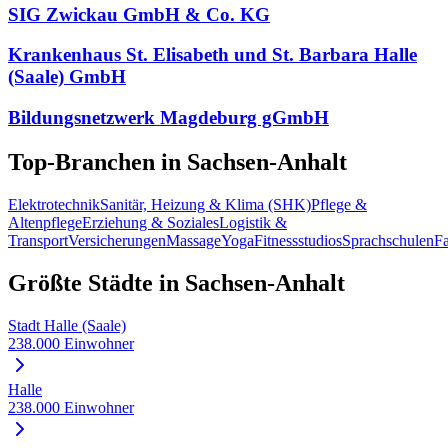
SIG Zwickau GmbH & Co. KG
Krankenhaus St. Elisabeth und St. Barbara Halle
(Saale) GmbH
Bildungsnetzwerk Magdeburg gGmbH
Top-Branchen in
Sachsen-Anhalt
Elektrotechnik
Sanitär, Heizung & Klima (SHK)
Pflege &
Altenpflege
Erziehung & Soziales
Logistik &
Transport
Versicherungen
Massage
Yoga
Fitnessstudios
Sprachschulen
Fa
Größte Städte in
Sachsen-Anhalt
Stadt Halle (Saale)
238.000
Einwohner
Halle
238.000
Einwohner