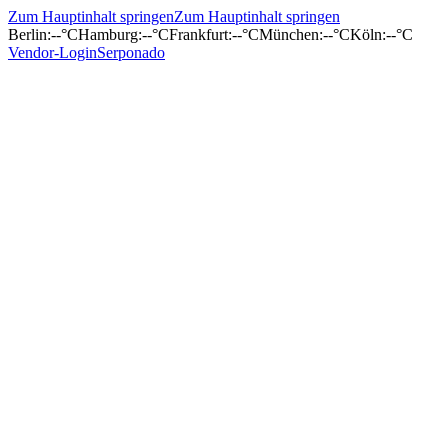
Zum Hauptinhalt springen
Zum Hauptinhalt springen
Berlin
:
--°C
Hamburg
:
--°C
Frankfurt
:
--°C
München
:
--°C
Köln
:
--°C
Vendor-Login
Serponado