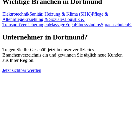
Wichtige Branchen in
Dortmund
Elektrotechnik
Sanitär, Heizung & Klima (SHK)
Pflege &
Altenpflege
Erziehung & Soziales
Logistik &
Transport
Versicherungen
Massage
Yoga
Fitnessstudios
Sprachschulen
Fa
Unternehmer in
Dortmund
?
Tragen Sie Ihr Geschäft jetzt in unser verifiziertes
Branchenverzeichnis ein und gewinnen Sie täglich neue Kunden
aus Ihrer Region.
Jetzt sichtbar werden