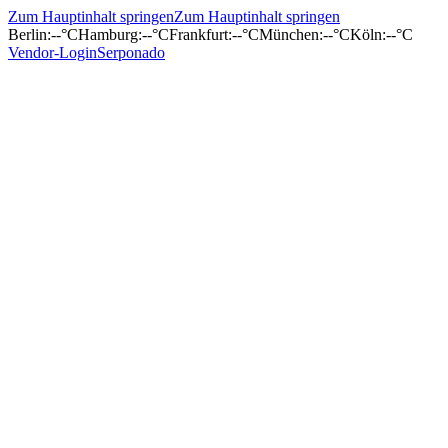
Zum Hauptinhalt springen
Zum Hauptinhalt springen
Berlin
:
--°C
Hamburg
:
--°C
Frankfurt
:
--°C
München
:
--°C
Köln
:
--°C
Vendor-Login
Serponado