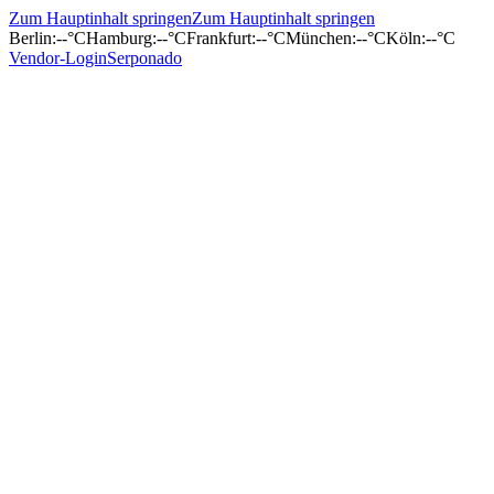
Zum Hauptinhalt springen
Zum Hauptinhalt springen
Berlin
:
--°C
Hamburg
:
--°C
Frankfurt
:
--°C
München
:
--°C
Köln
:
--°C
Vendor-Login
Serponado