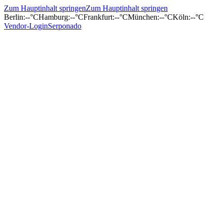
Zum Hauptinhalt springen
Zum Hauptinhalt springen
Berlin
:
--°C
Hamburg
:
--°C
Frankfurt
:
--°C
München
:
--°C
Köln
:
--°C
Vendor-Login
Serponado