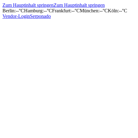
Zum Hauptinhalt springen
Zum Hauptinhalt springen
Berlin
:
--°C
Hamburg
:
--°C
Frankfurt
:
--°C
München
:
--°C
Köln
:
--°C
Vendor-Login
Serponado