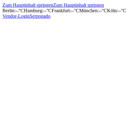
Zum Hauptinhalt springen
Zum Hauptinhalt springen
Berlin
:
--°C
Hamburg
:
--°C
Frankfurt
:
--°C
München
:
--°C
Köln
:
--°C
Vendor-Login
Serponado