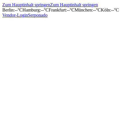
Zum Hauptinhalt springen
Zum Hauptinhalt springen
Berlin
:
--°C
Hamburg
:
--°C
Frankfurt
:
--°C
München
:
--°C
Köln
:
--°C
Vendor-Login
Serponado