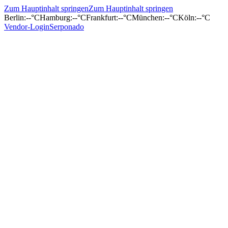
Zum Hauptinhalt springen
Zum Hauptinhalt springen
Berlin
:
--°C
Hamburg
:
--°C
Frankfurt
:
--°C
München
:
--°C
Köln
:
--°C
Vendor-Login
Serponado