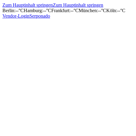
Zum Hauptinhalt springen
Zum Hauptinhalt springen
Berlin
:
--°C
Hamburg
:
--°C
Frankfurt
:
--°C
München
:
--°C
Köln
:
--°C
Vendor-Login
Serponado