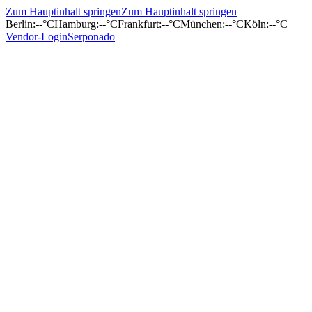
Zum Hauptinhalt springen
Zum Hauptinhalt springen
Berlin
:
--°C
Hamburg
:
--°C
Frankfurt
:
--°C
München
:
--°C
Köln
:
--°C
Vendor-Login
Serponado