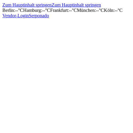
Zum Hauptinhalt springen
Zum Hauptinhalt springen
Berlin
:
--°C
Hamburg
:
--°C
Frankfurt
:
--°C
München
:
--°C
Köln
:
--°C
Vendor-Login
Serponado