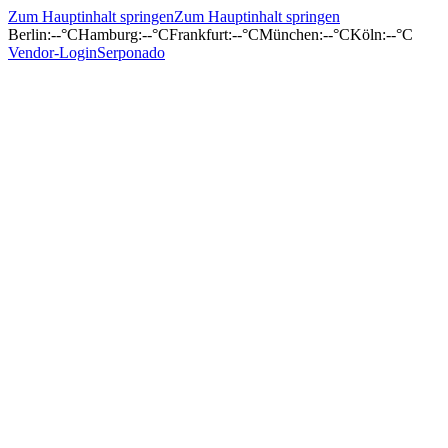
Zum Hauptinhalt springen
Zum Hauptinhalt springen
Berlin
:
--°C
Hamburg
:
--°C
Frankfurt
:
--°C
München
:
--°C
Köln
:
--°C
Vendor-Login
Serponado