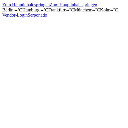
Zum Hauptinhalt springen
Zum Hauptinhalt springen
Berlin
:
--°C
Hamburg
:
--°C
Frankfurt
:
--°C
München
:
--°C
Köln
:
--°C
Vendor-Login
Serponado