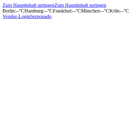
Zum Hauptinhalt springen
Zum Hauptinhalt springen
Berlin
:
--°C
Hamburg
:
--°C
Frankfurt
:
--°C
München
:
--°C
Köln
:
--°C
Vendor-Login
Serponado