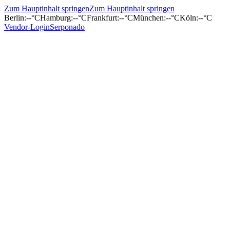
Zum Hauptinhalt springen
Zum Hauptinhalt springen
Berlin
:
--°C
Hamburg
:
--°C
Frankfurt
:
--°C
München
:
--°C
Köln
:
--°C
Vendor-Login
Serponado