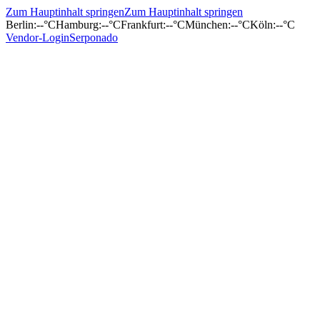
Zum Hauptinhalt springen
Zum Hauptinhalt springen
Berlin
:
--°C
Hamburg
:
--°C
Frankfurt
:
--°C
München
:
--°C
Köln
:
--°C
Vendor-Login
Serponado