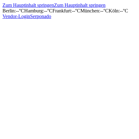
Zum Hauptinhalt springen
Zum Hauptinhalt springen
Berlin
:
--°C
Hamburg
:
--°C
Frankfurt
:
--°C
München
:
--°C
Köln
:
--°C
Vendor-Login
Serponado