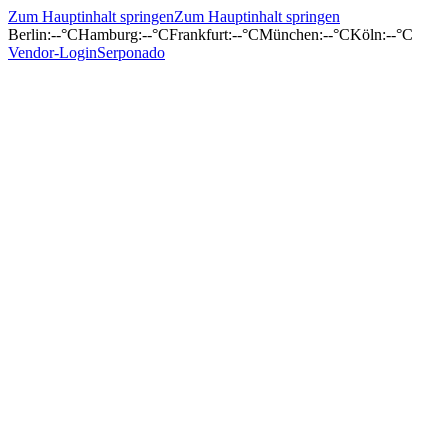
Zum Hauptinhalt springen
Zum Hauptinhalt springen
Berlin
:
--°C
Hamburg
:
--°C
Frankfurt
:
--°C
München
:
--°C
Köln
:
--°C
Vendor-Login
Serponado