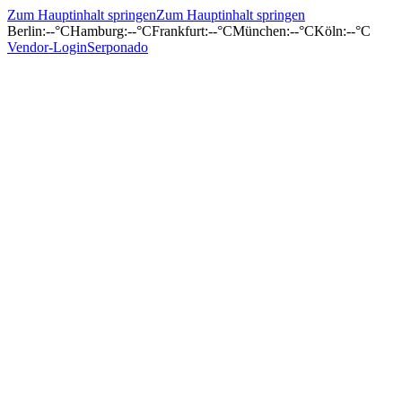
Zum Hauptinhalt springen
Zum Hauptinhalt springen
Berlin
:
--°C
Hamburg
:
--°C
Frankfurt
:
--°C
München
:
--°C
Köln
:
--°C
Vendor-Login
Serponado