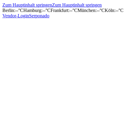
Zum Hauptinhalt springen
Zum Hauptinhalt springen
Berlin
:
--°C
Hamburg
:
--°C
Frankfurt
:
--°C
München
:
--°C
Köln
:
--°C
Vendor-Login
Serponado