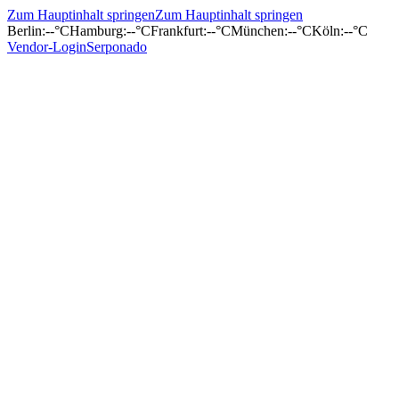
Zum Hauptinhalt springen
Zum Hauptinhalt springen
Berlin
:
--°C
Hamburg
:
--°C
Frankfurt
:
--°C
München
:
--°C
Köln
:
--°C
Vendor-Login
Serponado