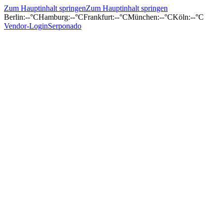
Zum Hauptinhalt springen
Zum Hauptinhalt springen
Berlin
:
--°C
Hamburg
:
--°C
Frankfurt
:
--°C
München
:
--°C
Köln
:
--°C
Vendor-Login
Serponado