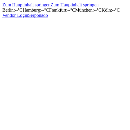
Zum Hauptinhalt springen
Zum Hauptinhalt springen
Berlin
:
--°C
Hamburg
:
--°C
Frankfurt
:
--°C
München
:
--°C
Köln
:
--°C
Vendor-Login
Serponado