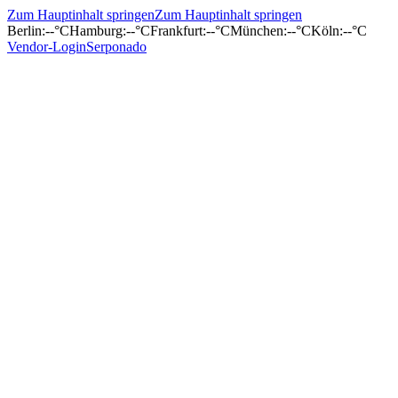
Zum Hauptinhalt springen
Zum Hauptinhalt springen
Berlin
:
--°C
Hamburg
:
--°C
Frankfurt
:
--°C
München
:
--°C
Köln
:
--°C
Vendor-Login
Serponado