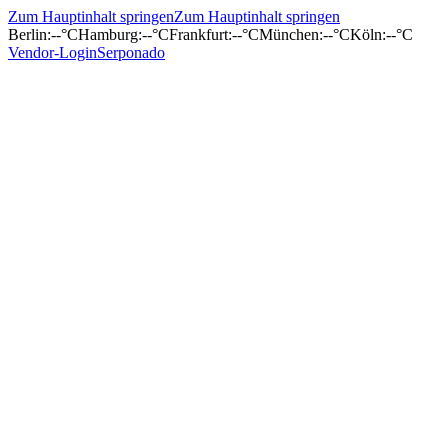
Zum Hauptinhalt springen
Zum Hauptinhalt springen
Berlin
:
--°C
Hamburg
:
--°C
Frankfurt
:
--°C
München
:
--°C
Köln
:
--°C
Vendor-Login
Serponado