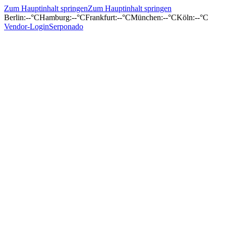
Zum Hauptinhalt springen
Zum Hauptinhalt springen
Berlin
:
--°C
Hamburg
:
--°C
Frankfurt
:
--°C
München
:
--°C
Köln
:
--°C
Vendor-Login
Serponado