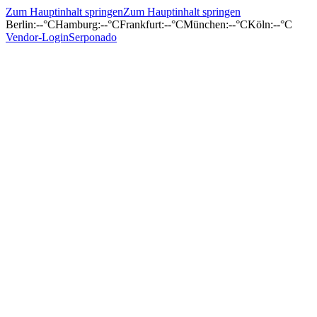
Zum Hauptinhalt springen
Zum Hauptinhalt springen
Berlin
:
--°C
Hamburg
:
--°C
Frankfurt
:
--°C
München
:
--°C
Köln
:
--°C
Vendor-Login
Serponado