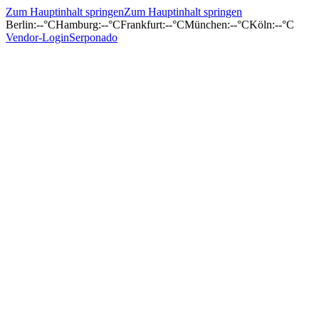
Zum Hauptinhalt springen
Zum Hauptinhalt springen
Berlin
:
--°C
Hamburg
:
--°C
Frankfurt
:
--°C
München
:
--°C
Köln
:
--°C
Vendor-Login
Serponado