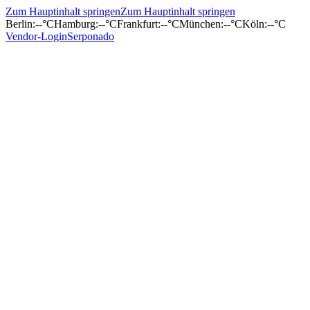
Zum Hauptinhalt springen
Zum Hauptinhalt springen
Berlin
:
--°C
Hamburg
:
--°C
Frankfurt
:
--°C
München
:
--°C
Köln
:
--°C
Vendor-Login
Serponado