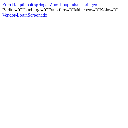
Zum Hauptinhalt springen
Zum Hauptinhalt springen
Berlin
:
--°C
Hamburg
:
--°C
Frankfurt
:
--°C
München
:
--°C
Köln
:
--°C
Vendor-Login
Serponado