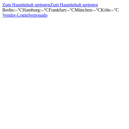
Zum Hauptinhalt springen
Zum Hauptinhalt springen
Berlin
:
--°C
Hamburg
:
--°C
Frankfurt
:
--°C
München
:
--°C
Köln
:
--°C
Vendor-Login
Serponado