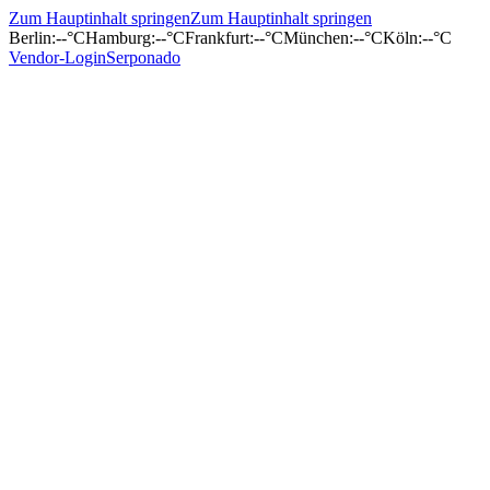
Zum Hauptinhalt springen
Zum Hauptinhalt springen
Berlin
:
--°C
Hamburg
:
--°C
Frankfurt
:
--°C
München
:
--°C
Köln
:
--°C
Vendor-Login
Serponado