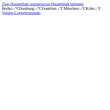
Zum Hauptinhalt springen
Zum Hauptinhalt springen
Berlin
:
--°C
Hamburg
:
--°C
Frankfurt
:
--°C
München
:
--°C
Köln
:
--°C
Vendor-Login
Serponado