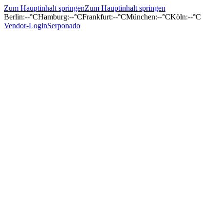
Zum Hauptinhalt springen
Zum Hauptinhalt springen
Berlin
:
--°C
Hamburg
:
--°C
Frankfurt
:
--°C
München
:
--°C
Köln
:
--°C
Vendor-Login
Serponado