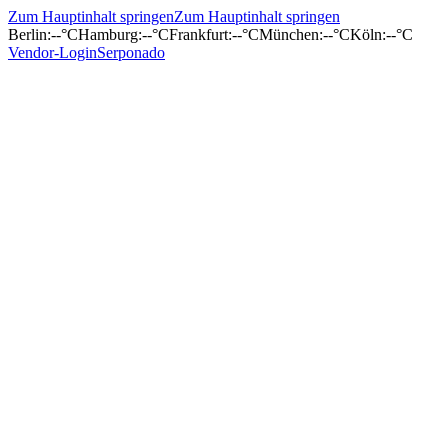
Zum Hauptinhalt springen
Zum Hauptinhalt springen
Berlin
:
--°C
Hamburg
:
--°C
Frankfurt
:
--°C
München
:
--°C
Köln
:
--°C
Vendor-Login
Serponado