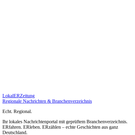
Lokal
ER
Zeitung
Regionale Nachrichten & Branchenverzeichnis
E
cht.
R
egional.
Ihr lokales Nachrichtenportal mit geprüftem Branchenverzeichnis.
ERfahren. ERleben. ERzählen – echte Geschichten aus ganz
Deutschland.