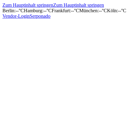
Zum Hauptinhalt springen
Zum Hauptinhalt springen
Berlin
:
--°C
Hamburg
:
--°C
Frankfurt
:
--°C
München
:
--°C
Köln
:
--°C
Vendor-Login
Serponado