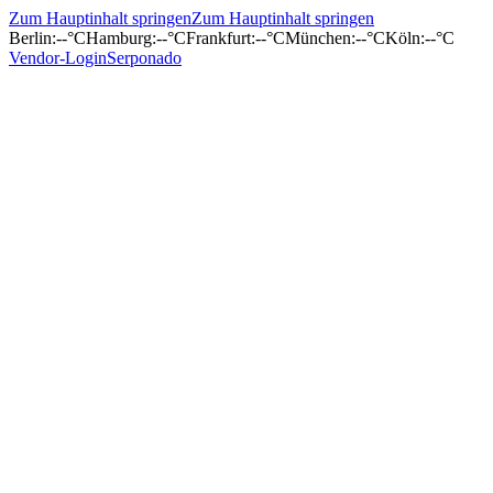
Zum Hauptinhalt springen
Zum Hauptinhalt springen
Berlin
:
--°C
Hamburg
:
--°C
Frankfurt
:
--°C
München
:
--°C
Köln
:
--°C
Vendor-Login
Serponado