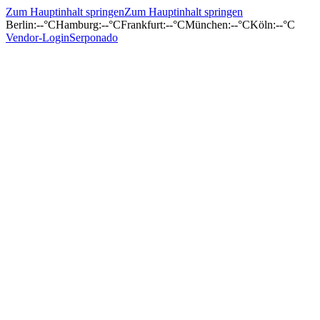
Zum Hauptinhalt springen
Zum Hauptinhalt springen
Berlin
:
--°C
Hamburg
:
--°C
Frankfurt
:
--°C
München
:
--°C
Köln
:
--°C
Vendor-Login
Serponado