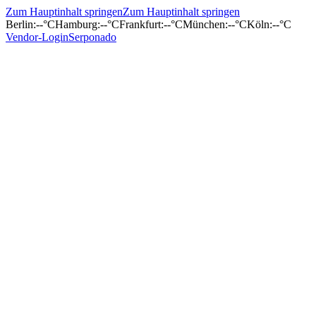
Zum Hauptinhalt springen
Zum Hauptinhalt springen
Berlin
:
--°C
Hamburg
:
--°C
Frankfurt
:
--°C
München
:
--°C
Köln
:
--°C
Vendor-Login
Serponado