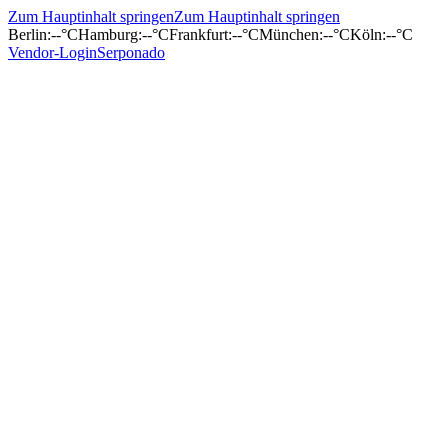
Zum Hauptinhalt springen
Zum Hauptinhalt springen
Berlin
:
--°C
Hamburg
:
--°C
Frankfurt
:
--°C
München
:
--°C
Köln
:
--°C
Vendor-Login
Serponado