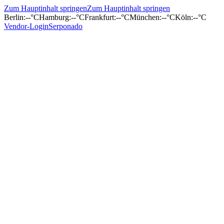
Zum Hauptinhalt springen
Zum Hauptinhalt springen
Berlin
:
--°C
Hamburg
:
--°C
Frankfurt
:
--°C
München
:
--°C
Köln
:
--°C
Vendor-Login
Serponado