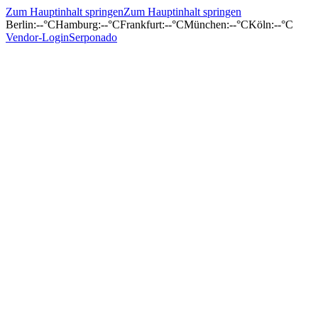
Zum Hauptinhalt springen
Zum Hauptinhalt springen
Berlin
:
--°C
Hamburg
:
--°C
Frankfurt
:
--°C
München
:
--°C
Köln
:
--°C
Vendor-Login
Serponado